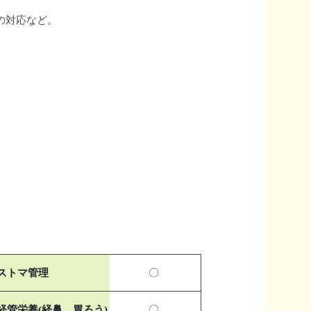
の対応など。
ストマ管理
〇
経管栄養(経鼻、胃ろう)
〇