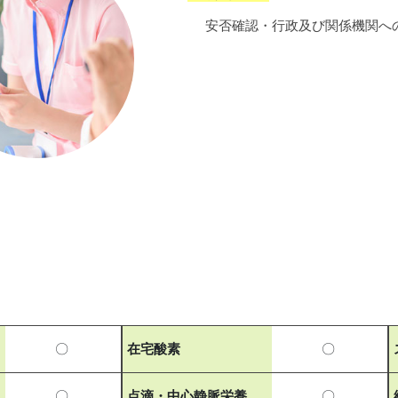
安否確認・行政及び関係機関へ
〇
在宅酸素
〇
〇
点滴・中心静脈栄養
〇